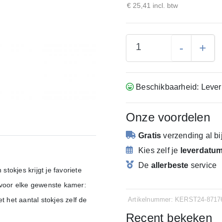
€ 25,41 incl. btw
-
+
Beschikbaarheid: Lever
Onze voordelen
Gratis
verzending
al b
Kies zelf je
leverdatu
De
allerbeste
service
stokjes krijgt je favoriete
 voor elke gewenste kamer:
Artikelnummer: KERST24-8717
t het aantal stokjes zelf de
Recent bekeken