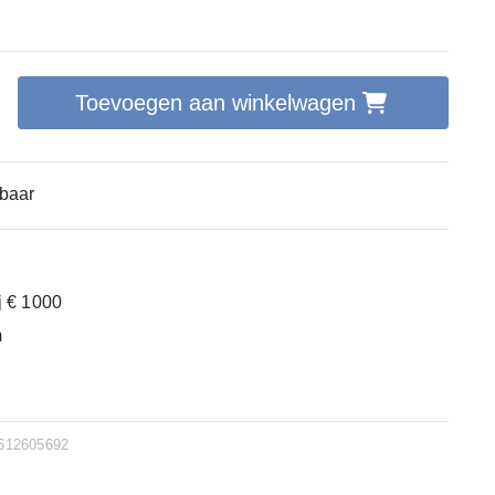
Toevoegen aan winkelwagen
baar
ij € 1000
m
612605692