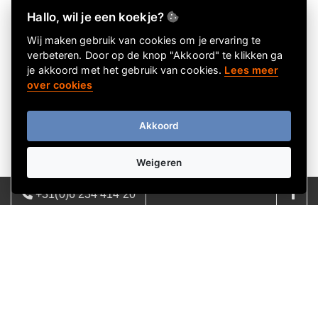
Hallo, wil je een koekje?
Wij maken gebruik van cookies om je ervaring te
verbeteren. Door op de knop "Akkoord" te klikken ga
je akkoord met het gebruik van cookies.
Lees meer
over cookies
Leverbaar
Keuzekado Original 40
Akkoord
€ 40,00
€ 43,72 incl. btw
Weigeren
+31(0)6 234 414 20
08:00 - 17:00 | ma - vrij
info@dezwolsegiftshop.nl