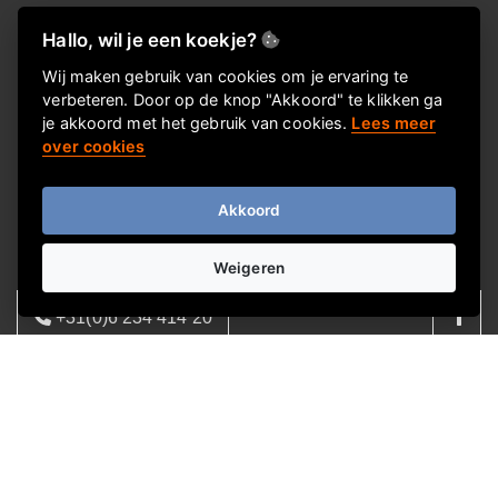
Over De Zwolse Giftshop
Hallo, wil je een koekje?
Wij maken gebruik van cookies om je ervaring te
Kerstpakketten waar je een grote glimlach van krijgt.
verbeteren. Door op de knop "Akkoord" te klikken ga
Daar doen we het voor.
je akkoord met het gebruik van cookies.
Lees meer
over cookies
Je vindt bij ons de leukste én best gevulde pakketten. Voor
iedere medewerker, collega of klant. Altijd persoonlijk. Altijd
Akkoord
raak.
Weigeren
Informatie
+31(0)6 234 414 20
Over ons
08:00 - 17:00 | ma - vrij
FAQ
Privacyverklaring
info@dezwolsegiftshop.nl
Contactgegevens